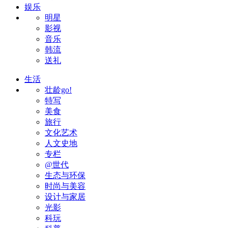
娱乐
明星
影视
音乐
韩流
送礼
生活
壮龄go!
特写
美食
旅行
文化艺术
人文史地
专栏
@世代
生态与环保
时尚与美容
设计与家居
光影
科玩