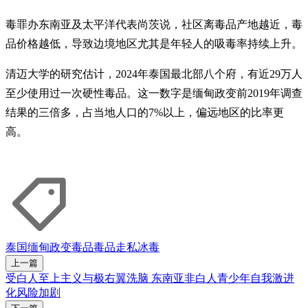
毒罪办东南亚及太平洋代表尚茨说，社区离毒品产地越近，毒
品价格越低，导致边境地区尤其是年轻人的吸毒率持续上升。
清迈大学的研究估计，2024年泰国最北部八个府，有近29万人
至少使用过一次硬性毒品。这一数字是缅甸政变前2019年调查
结果的三倍多，占当地人口的7%以上，偏远地区的比率更
高。
泰国
缅甸政变
毒品
毒品走私
冰毒
上一篇
受白人至上主义与极右翼洗脑 东南亚非白人青少年自我激进
化风险加剧