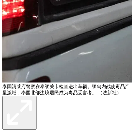
泰国清莱府警察在泰缅关卡检查进出车辆。缅甸内战使毒品产
量激增，泰国北部边境居民成为毒品受害者。 （法新社）