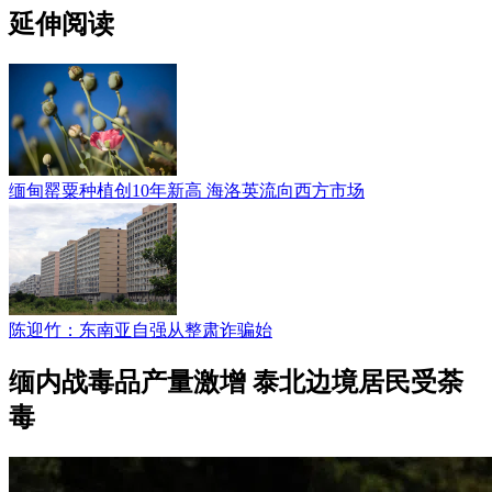
延伸阅读
缅甸罂粟种植创10年新高 海洛英流向西方市场
陈迎竹：东南亚自强从整肃诈骗始
缅内战毒品产量激增 泰北边境居民受荼
毒