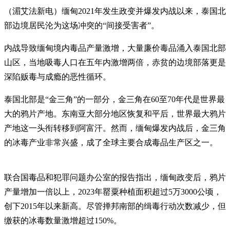
（湄艾法新电）缅甸2021年发生政变并爆发内战以来，泰国北
部边境居民沦为这场冲突的“间接受害者”。
内战导致缅甸境内毒品产量激增，大量廉价毒品涌入泰国北部
山区，当地吸毒人口在五年内激增两倍，赤贫的边境部落更是
深陷贩毒与成瘾的恶性循环。
泰国北部是“金三角”的一部分，金三角在60至70年代是世界最
大的鸦片产地。东南亚大部分地区恢复和平后，世界最大鸦片
产地这一头衔转移到阿富汗。然而，缅甸爆发内战后，金三角
的冰毒产业非常兴盛，成了全球主要合成毒品生产区之一。
联合国毒品和犯罪问题办公室的报告指出，缅甸政变后，鸦片
产量增加一倍以上，2023年罂粟种植面积超过5万3000公顷，
创下2015年以来新高。尽管掸邦南部的缉毒行动次数减少，但
缴获的冰毒数量激增超过150%。