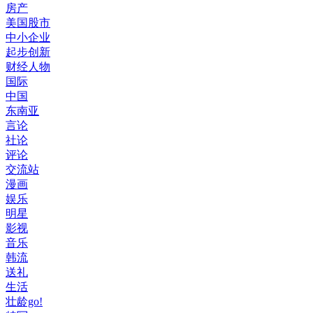
房产
美国股市
中小企业
起步创新
财经人物
国际
中国
东南亚
言论
社论
评论
交流站
漫画
娱乐
明星
影视
音乐
韩流
送礼
生活
壮龄go!