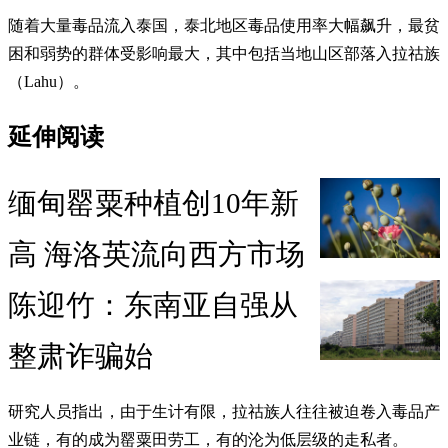
随着大量毒品流入泰国，泰北地区毒品使用率大幅飙升，最贫
困和弱势的群体受影响最大，其中包括当地山区部落入拉祜族
（Lahu）。
延伸阅读
缅甸罂粟种植创10年新
高 海洛英流向西方市场
陈迎竹：东南亚自强从
整肃诈骗始
研究人员指出，由于生计有限，拉祜族人往往被迫卷入毒品产
业链，有的成为罂粟田劳工，有的沦为低层级的走私者。