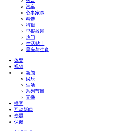
科普
汽车
心事家事
精选
特辑
早报校园
热门
生活贴士
星座与生肖
体育
视频
新闻
娱乐
生活
系列节目
直播
播客
互动新闻
专题
保健