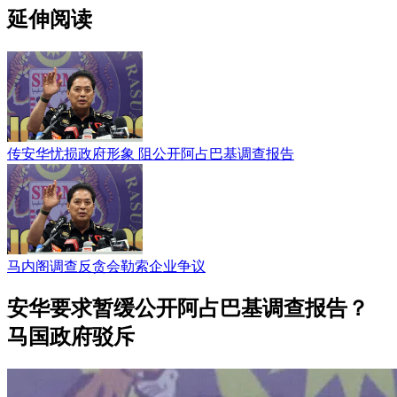
延伸阅读
传安华忧损政府形象 阻公开阿占巴基调查报告
马内阁调查反贪会勒索企业争议
安华要求暂缓公开阿占巴基调查报告？
马国政府驳斥