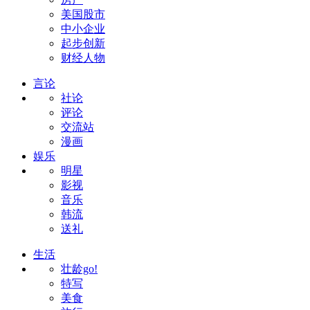
美国股市
中小企业
起步创新
财经人物
言论
社论
评论
交流站
漫画
娱乐
明星
影视
音乐
韩流
送礼
生活
壮龄go!
特写
美食