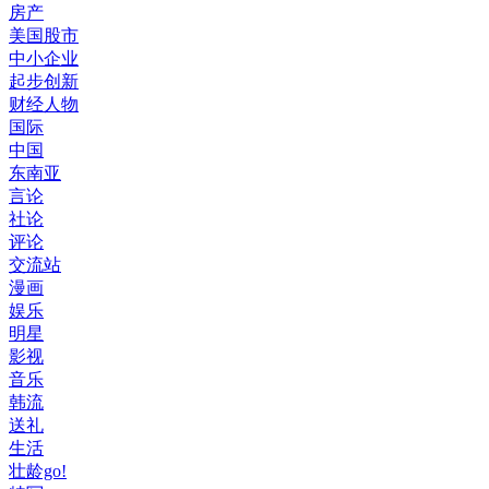
房产
美国股市
中小企业
起步创新
财经人物
国际
中国
东南亚
言论
社论
评论
交流站
漫画
娱乐
明星
影视
音乐
韩流
送礼
生活
壮龄go!