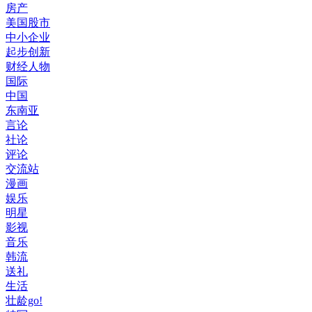
房产
美国股市
中小企业
起步创新
财经人物
国际
中国
东南亚
言论
社论
评论
交流站
漫画
娱乐
明星
影视
音乐
韩流
送礼
生活
壮龄go!