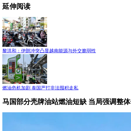
延伸阅读
黎洪和：伊朗冲突凸显越南能源与外交脆弱性
燃油危机加剧 泰国严打非法囤积走私
马国部分壳牌油站燃油短缺 当局强调整