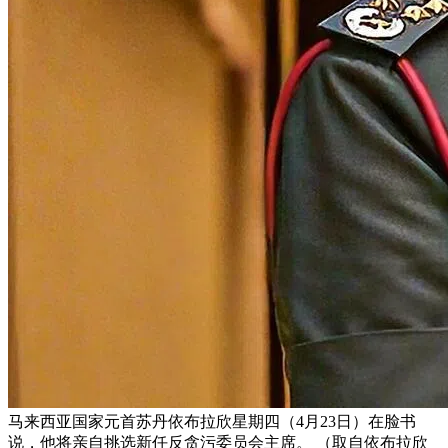
马来西亚国家元首苏丹依布拉欣星期四（4月23日）在脸书
说，他将亲自挑选新任反贪污委员会主席。 （取自依布拉欣