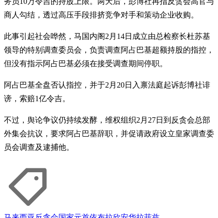
务员10万令吉的持股上限。两天后，彭博社再指反贪会高官与
商人勾结，透过高压手段排挤竞争对手和策动企业收购。
此事引起社会哗然，马国内阁2月14日成立由总检察长杜苏基
领导的特别调查委员会，负责调查阿占巴基超额持股的指控，
但没有指示阿占巴基必须在接受调查期间停职。
阿占巴基全盘否认指控，并于2月20日入禀法庭起诉彭博社诽
谤，索赔1亿令吉。
不过，舆论争议仍持续发酵，维权组织2月27日到反贪会总部
外集会抗议，要求阿占巴基辞职，并促请政府设立皇家调查委
员会调查及逮捕他。
马来西亚
反贪会
国家元首
依布拉欣
安华
拉菲兹