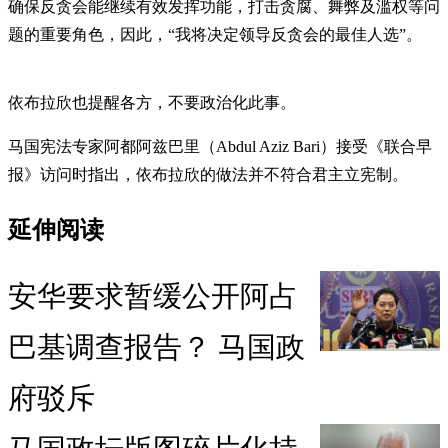
确保反贪会能继续有效发挥功能，打击贪腐、舞弊及滥权等问
题的重要角色，因此，“我将决定领导反贪会的最佳人选”。
依布拉欣也提醒各方，不要政治化此事。
马国宪法专家阿都阿兹巴里（Abdul Aziz Bari）接受《联合早
报》访问时指出，依布拉欣的做法并不符合君主立宪制。
延伸阅读
安华要求暂缓公开阿占
巴基调查报告？ 马国政
府驳斥