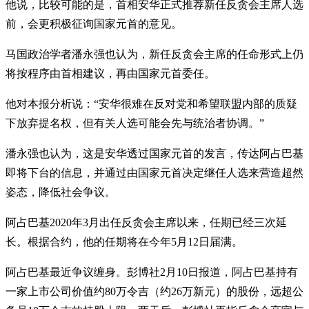
他说，比较可能的是，首相安华正式推荐新任反贪会主席人选
前，会更积极征询国家元首的意见。
马国政治学者潘永强也认为，新任反贪会主席的任命形式上仍
将按程序由首相建议，再由国家元首委任。
他对本报分析说：“安华很难在反对党和希望联盟内部的质疑
下放弃提名权，但有关人选可能会先与统治者协调。”
潘永强也认为，这是安华透过国家元首的发言，传达阿占巴基
即将下台的信息，并通过由国家元首决定继任人选来营造超然
姿态，降低社会争议。
阿占巴基2020年3月出任反贪会主席以来，任期已经三次延
长。根据合约，他的任期将在今年5月12日届满。
阿占巴基最近争议缠身。彭博社2月10日报道，阿占巴基持有
一家上市公司价值约80万令吉（约26万新元）的股份，远超公