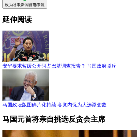
设为谷歌新闻首选来源
延伸阅读
安华要求暂缓公开阿占巴基调查报告？ 马国政府驳斥
马国政坛版图碎片化持续 各党内忧为大选添变数
马国元首将亲自挑选反贪会主席