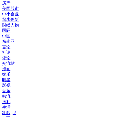
房产
美国股市
中小企业
起步创新
财经人物
国际
中国
东南亚
言论
社论
评论
交流站
漫画
娱乐
明星
影视
音乐
韩流
送礼
生活
壮龄go!