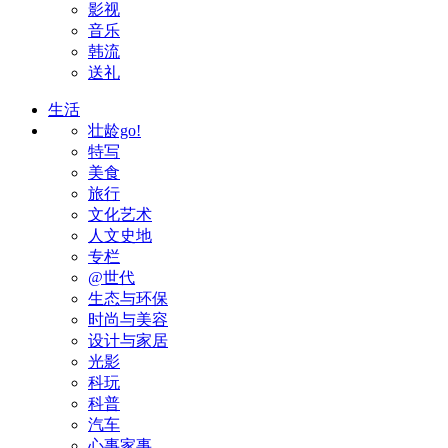
影视
音乐
韩流
送礼
生活
壮龄go!
特写
美食
旅行
文化艺术
人文史地
专栏
@世代
生态与环保
时尚与美容
设计与家居
光影
科玩
科普
汽车
心事家事