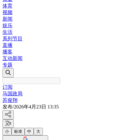
体育
视频
新闻
娱乐
生活
系列节目
直播
播客
互动新闻
专题
订阅
马国政局
苏俊翔
发布
/
2026年4月23日 13:35
小
标准
中
大