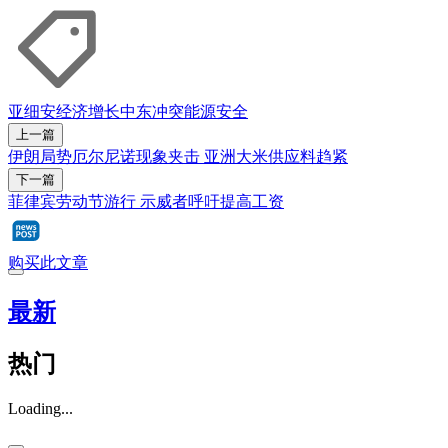
亚细安
经济增长
中东冲突
能源安全
上一篇
伊朗局势厄尔尼诺现象夹击 亚洲大米供应料趋紧
下一篇
菲律宾劳动节游行 示威者呼吁提高工资
购买此文章
最新
热门
Loading...