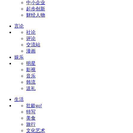
中小企业
起步创新
财经人物
言论
社论
评论
交流站
漫画
娱乐
明星
影视
音乐
韩流
送礼
生活
壮龄go!
特写
美食
旅行
文化艺术