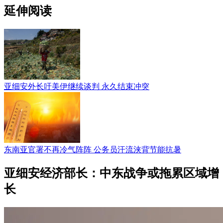
延伸阅读
亚细安外长吁美伊继续谈判 永久结束冲突
东南亚官署不再冷气阵阵 公务员汗流浃背节能抗暑
亚细安经济部长：中东战争或拖累区域增
长