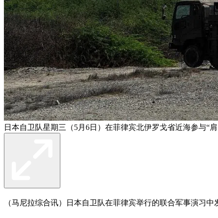
日本自卫队星期三（5月6日）在菲律宾北伊罗戈省近海参与“肩
（马尼拉综合讯）日本自卫队在菲律宾举行的联合军事演习中