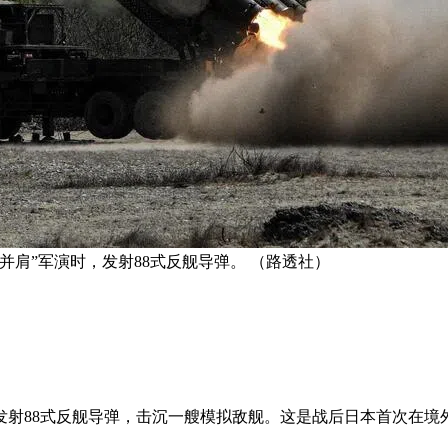
并肩”军演时，发射88式反舰导弹。 （路透社）
发射88式反舰导弹，击沉一艘模拟敌舰。这是战后日本首次