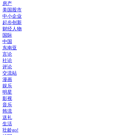
房产
美国股市
中小企业
起步创新
财经人物
国际
中国
东南亚
言论
社论
评论
交流站
漫画
娱乐
明星
影视
音乐
韩流
送礼
生活
壮龄go!