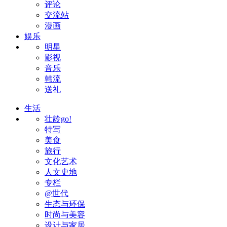
评论
交流站
漫画
娱乐
明星
影视
音乐
韩流
送礼
生活
壮龄go!
特写
美食
旅行
文化艺术
人文史地
专栏
@世代
生态与环保
时尚与美容
设计与家居