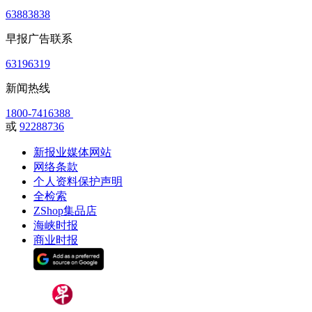
63883838
早报广告联系
63196319
新闻热线
1800-7416388
或
92288736
新报业媒体网站
网络条款
个人资料保护声明
全检索
ZShop集品店
海峡时报
商业时报