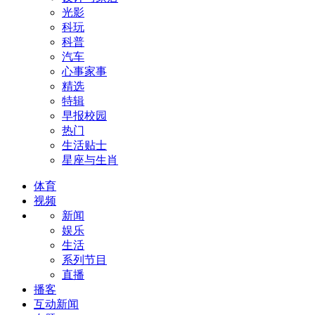
光影
科玩
科普
汽车
心事家事
精选
特辑
早报校园
热门
生活贴士
星座与生肖
体育
视频
新闻
娱乐
生活
系列节目
直播
播客
互动新闻