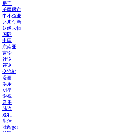
房产
美国股市
中小企业
起步创新
财经人物
国际
中国
东南亚
言论
社论
评论
交流站
漫画
娱乐
明星
影视
音乐
韩流
送礼
生活
壮龄go!