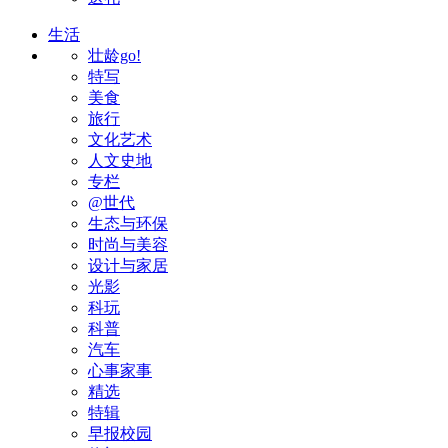
生活
壮龄go!
特写
美食
旅行
文化艺术
人文史地
专栏
@世代
生态与环保
时尚与美容
设计与家居
光影
科玩
科普
汽车
心事家事
精选
特辑
早报校园