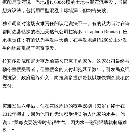
据印尼政府说，当地超过600公顷的土地被泥石流吞没，当局
想方设法，包括用巨型混凝土球堵漏，但均告失败。
独立调查对这场灾难责任的认定说法不一。有的认为当时在诗
都阿佐县钻探的石油天然气公司拉宾多（Lapindo Brantas）应
承担责任；有的认为事发两天前，在事发地点约260公里外发
生的地震引起了泥浆喷发。
拉宾多隶属印尼大亨及前部长巴克里的家族。这家公司最终被
勒令赔偿受害者，但赔偿金的支付却拖延了数年，引发民众强
烈抗议。政府最终介入，向拉宾多提供贷款以加快剩余款项的
支付。
灾难发生六年后，住在灾区周边的穆罕默德（62岁）终于在
2012年搬走，因为他再也无法忍受污染渗入他家的水井。他
说：“我每次要洗澡时都很生气，因为水一碰到眼睛就刺痛难
忍。”