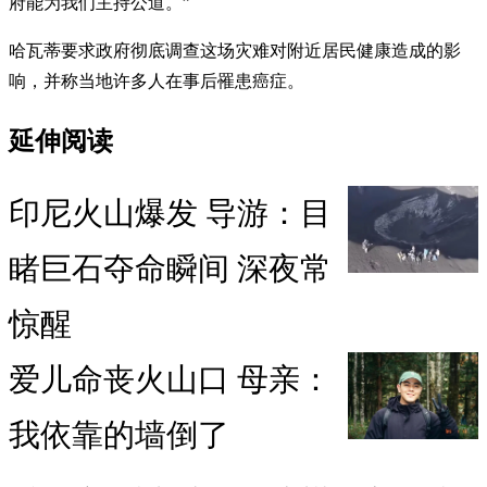
府能为我们主持公道。”
哈瓦蒂要求政府彻底调查这场灾难对附近居民健康造成的影
响，并称当地许多人在事后罹患癌症。
延伸阅读
印尼火山爆发 导游：目
睹巨石夺命瞬间 深夜常
惊醒
爱儿命丧火山口 母亲：
我依靠的墙倒了