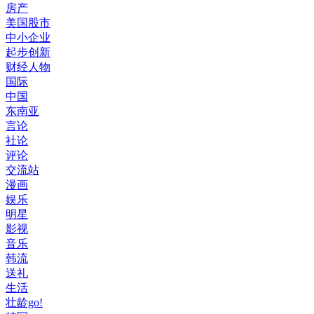
房产
美国股市
中小企业
起步创新
财经人物
国际
中国
东南亚
言论
社论
评论
交流站
漫画
娱乐
明星
影视
音乐
韩流
送礼
生活
壮龄go!