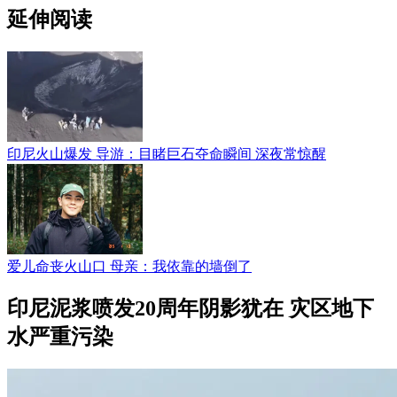
延伸阅读
印尼火山爆发 导游：目睹巨石夺命瞬间 深夜常惊醒
爱儿命丧火山口 母亲：我依靠的墙倒了
印尼泥浆喷发20周年阴影犹在 灾区地下
水严重污染