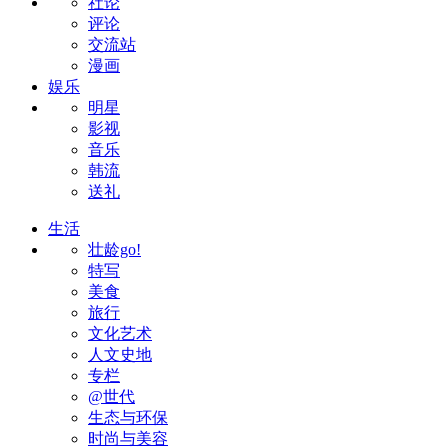
社论
评论
交流站
漫画
娱乐
明星
影视
音乐
韩流
送礼
生活
壮龄go!
特写
美食
旅行
文化艺术
人文史地
专栏
@世代
生态与环保
时尚与美容