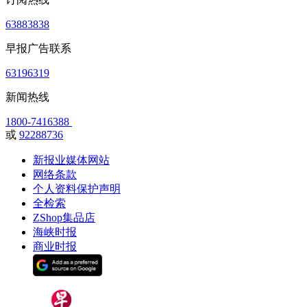
63883838
早报广告联系
63196319
新闻热线
1800-7416388
或
92288736
新报业媒体网站
网络条款
个人资料保护声明
全检索
ZShop集品店
海峡时报
商业时报