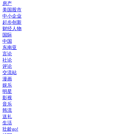
房产
美国股市
中小企业
起步创新
财经人物
国际
中国
东南亚
言论
社论
评论
交流站
漫画
娱乐
明星
影视
音乐
韩流
送礼
生活
壮龄go!