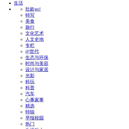
生活
壮龄go!
特写
美食
旅行
文化艺术
人文史地
专栏
@世代
生态与环保
时尚与美容
设计与家居
光影
科玩
科普
汽车
心事家事
精选
特辑
早报校园
热门