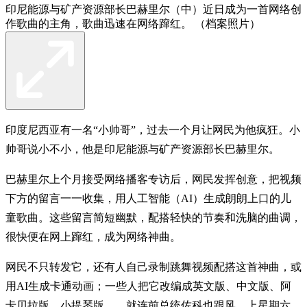
印尼能源与矿产资源部长巴赫里尔（中）近日成为一首网络创
作歌曲的主角，歌曲迅速在网络蹿红。 （档案照片）
印度尼西亚有一名“小帅哥”，过去一个月让网民为他疯狂。小
帅哥说小不小，他是印尼能源与矿产资源部长巴赫里尔。
巴赫里尔上个月接受网络播客专访后，网民发挥创意，把视频
下方的留言一一收集，用人工智能（AI）生成朗朗上口的儿
童歌曲。这些留言简短幽默，配搭轻快的节奏和洗脑的曲调，
很快便在网上蹿红，成为网络神曲。
网民不只转发它，还有人自己录制跳舞视频配搭这首神曲，或
用AI生成卡通动画；一些人把它改编成英文版、中文版、阿
卡贝拉版、小提琴版……就连前总统佐科也跟风，上星期六