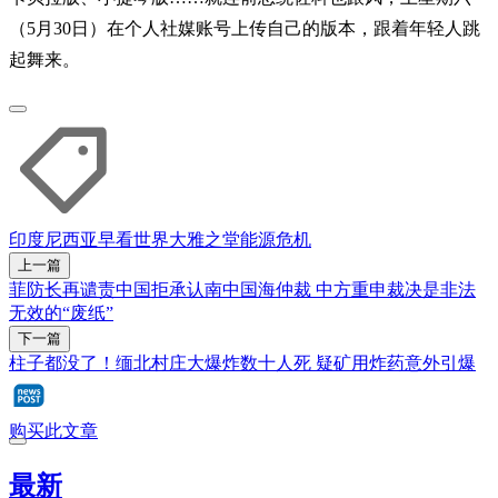
（5月30日）在个人社媒账号上传自己的版本，跟着年轻人跳
起舞来。
印度尼西亚
早看世界
大雅之堂
能源危机
上一篇
菲防长再谴责中国拒承认南中国海仲裁 中方重申裁决是非法
无效的“废纸”
下一篇
柱子都没了！缅北村庄大爆炸数十人死 疑矿用炸药意外引爆
购买此文章
最新