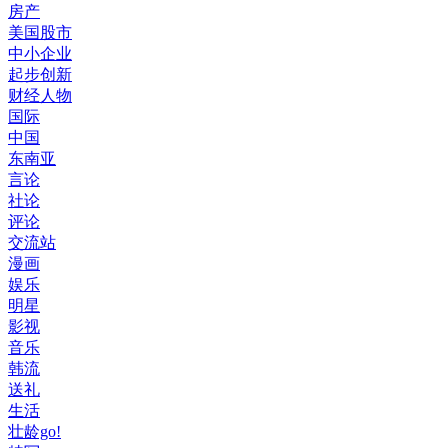
房产
美国股市
中小企业
起步创新
财经人物
国际
中国
东南亚
言论
社论
评论
交流站
漫画
娱乐
明星
影视
音乐
韩流
送礼
生活
壮龄go!