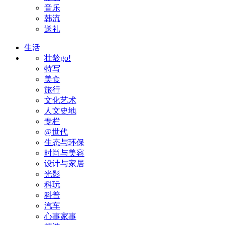
音乐
韩流
送礼
生活
壮龄go!
特写
美食
旅行
文化艺术
人文史地
专栏
@世代
生态与环保
时尚与美容
设计与家居
光影
科玩
科普
汽车
心事家事