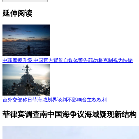
延伸阅读
中菲摩擦升级 中国官方背景自媒体警告菲勿将克制视为怯懦
台外交部称日菲海域划界谈判不影响台主权权利
菲律宾调查南中国海争议海域疑现新结构