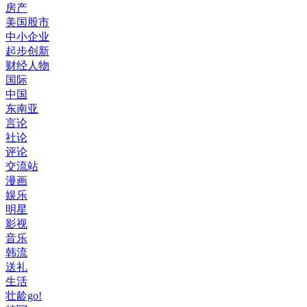
房产
美国股市
中小企业
起步创新
财经人物
国际
中国
东南亚
言论
社论
评论
交流站
漫画
娱乐
明星
影视
音乐
韩流
送礼
生活
壮龄go!