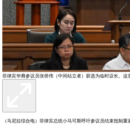
菲律宾华裔参议员张侨伟（中间站立者）获选为临时议长。这
（马尼拉综合电）菲律宾总统小马可斯呼吁参议员结束抵制重