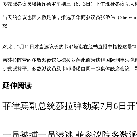
多数派参议员埃斯库德罗星期三（6月3日）下午现身参议院大
当天的会议也因人数足够，推选了华裔参议员张侨伟（Sherwi
权。
对此，5月11日才当选议长的卡耶塔诺在脸书直播中指控这是“
亲莎拉阵营的多数派参议员德拉罗萨此前为逃避国际刑事法院逮
少数派持平。多数派议员及卡耶塔诺自周一起集体缺席会议，
延伸阅读
菲律宾副总统莎拉弹劾案7月6日开
一员被捕一员潜逃 菲参议院多数