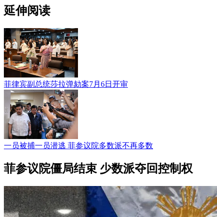
延伸阅读
菲律宾副总统莎拉弹劾案7月6日开审
一员被捕一员潜逃 菲参议院多数派不再多数
菲参议院僵局结束 少数派夺回控制权