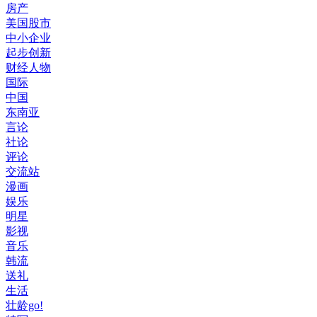
房产
美国股市
中小企业
起步创新
财经人物
国际
中国
东南亚
言论
社论
评论
交流站
漫画
娱乐
明星
影视
音乐
韩流
送礼
生活
壮龄go!