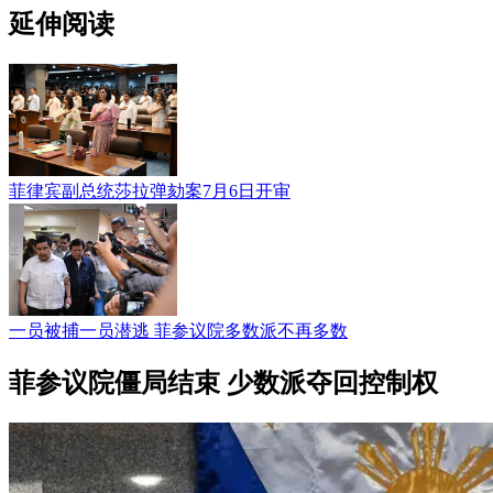
延伸阅读
菲律宾副总统莎拉弹劾案7月6日开审
一员被捕一员潜逃 菲参议院多数派不再多数
菲参议院僵局结束 少数派夺回控制权