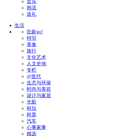
音乐
韩流
送礼
生活
壮龄go!
特写
美食
旅行
文化艺术
人文史地
专栏
@世代
生态与环保
时尚与美容
设计与家居
光影
科玩
科普
汽车
心事家事
精选