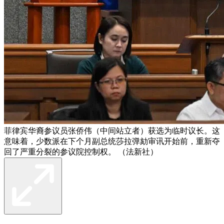
菲律宾华裔参议员张侨伟（中间站立者）获选为临时议长。这
意味着，少数派在下个月副总统莎拉弹劾审讯开始前，重新夺
回了严重分裂的参议院控制权。 （法新社）