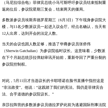
（马尼拉综合电）菲律宾总统小马可斯呼吁参议员结束抵制重
返岗位后，参议院星期三复会，结束两天的僵局。
多数派参议员埃斯库德罗星期三（6月3日）下午现身参议院大
楼，与11名少数派议员一起进入议会厅。经点名确认，当天有
12人出席，达到开会的法定人数。
当天的会议也因人数足够，推选了华裔参议员张侨伟
（Sherwin Gatchalian）为参议院临时议长。这意味着，少数派
在下个月副总统莎拉弹劾审讯开始前，重新夺回了严重分裂的
参议院控制权。
对此，5月11日才当选议长的卡耶塔诺在脸书直播中指控这是
“非法政变”。他说：“这践踏了我们的宪法。我仍是菲律宾合
法、合乎道德的参议院议长。”
亲莎拉阵营的多数派参议员德拉罗萨此前为逃避国际刑事法院