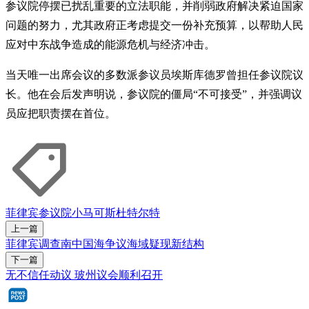
参议院停摆已扰乱重要的立法职能，并削弱政府解决紧迫国家
问题的努力，尤其政府正考虑提交一份补充预算，以帮助人民
应对中东战争造成的能源危机与经济冲击。
当天唯一出席会议的多数派参议员埃斯库德罗曾担任参议院议
长。他在会后发声明说，参议院的僵局“不可接受”，并强调议
员应把职责摆在首位。
菲律宾
参议院
小马可斯
杜特尔特
上一篇
菲律宾调查南中国海争议海域疑现新结构
下一篇
无不信任动议 玻州议会顺利召开