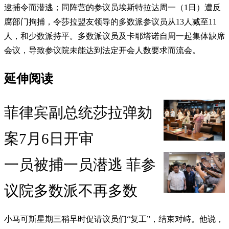
逮捕令而潜逃；同阵营的参议员埃斯特拉达周一（1日）遭反
腐部门拘捕，令莎拉盟友领导的多数派参议员从13人减至11
人，和少数派持平。多数派议员及卡耶塔诺自周一起集体缺席
会议，导致参议院未能达到法定开会人数要求而流会。
延伸阅读
菲律宾副总统莎拉弹劾
案7月6日开审
一员被捕一员潜逃 菲参
议院多数派不再多数
小马可斯星期三稍早时促请议员们“复工”，结束对峙。他说，