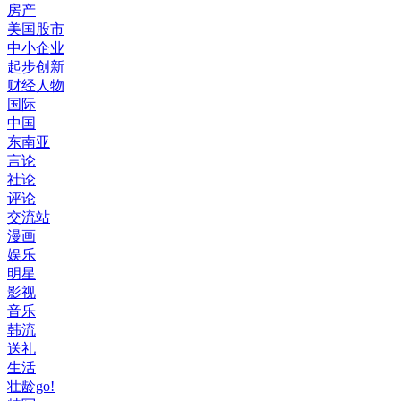
房产
美国股市
中小企业
起步创新
财经人物
国际
中国
东南亚
言论
社论
评论
交流站
漫画
娱乐
明星
影视
音乐
韩流
送礼
生活
壮龄go!