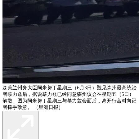
森美兰州务大臣阿米努丁星期三（6月3日）觐见森州最高统治
者慕力兹后，据说慕力兹已经同意森州议会在星期五（5日）
解散。图为阿米努丁星期三与慕力兹会面后，离开行宫时向记
者挥手致意。 （星洲日报）