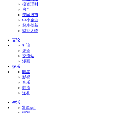
投资理财
房产
美国股市
中小企业
起步创新
财经人物
言论
社论
评论
交流站
漫画
娱乐
明星
影视
音乐
韩流
送礼
生活
壮龄go!
特写