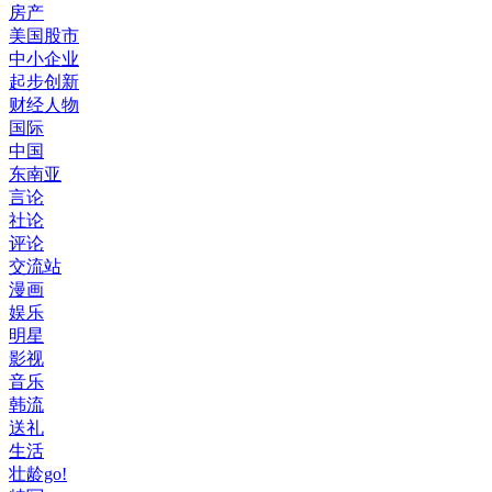
房产
美国股市
中小企业
起步创新
财经人物
国际
中国
东南亚
言论
社论
评论
交流站
漫画
娱乐
明星
影视
音乐
韩流
送礼
生活
壮龄go!