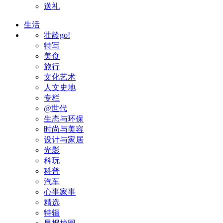
送礼
生活
壮龄go!
特写
美食
旅行
文化艺术
人文史地
专栏
@世代
生态与环保
时尚与美容
设计与家居
光影
科玩
科普
汽车
心事家事
精选
特辑