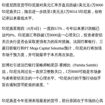
印度尼西亚货币印尼盾对美元汇率开盘后跌破1美元兑1万8000
印尼盾关口，随后进一步跌至1美元兑1万8014.5印尼盾，创有
记录以来最低水平。
印尼盾星期四（6月4日）一度跌0.5%，今年以来累计跌幅已
达约8%。印尼盾汇率跌破1万8000这一心理关口，投资者密切
关注央行是否会采取更强有力的应对措施。法国巴黎银行、三
菱日联银行和PT Mega Capital Sekuritas预计，印尼央行将加强
市场干预力度，并可能最早于本月再次加息。
彭博社引述法巴银行策略师帕里莎·赛姆比（Parisha Saimbi）
说，印尼当局过去一直捍卫整数关口，1万8000可能是市场参
与者将密切关注的一个心理水平。“印尼央行的干预行动似乎
旨在遏制货币贬值的速度。”
印尼盾是今年亚洲表现最差的货币，部分原因在于市场担心高