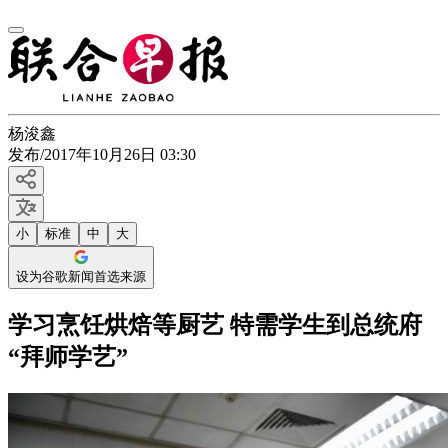
杨浚鑫
发布
/
2017年10月26日 03:30
小
标准
中
大
设为谷歌新闻首选来源
学习烹饪烘焙等厨艺 特需学生到总统府
“拜师学艺”