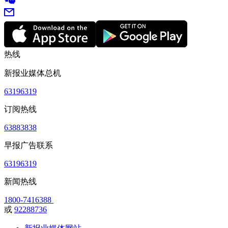
热线
新报业媒体总机
63196319
订阅热线
63883838
早报广告联系
63196319
新闻热线
1800-7416388
或
92288736