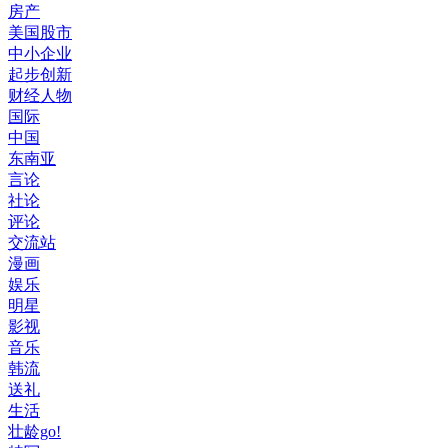
房产
美国股市
中小企业
起步创新
财经人物
国际
中国
东南亚
言论
社论
评论
交流站
漫画
娱乐
明星
影视
音乐
韩流
送礼
生活
壮龄go!