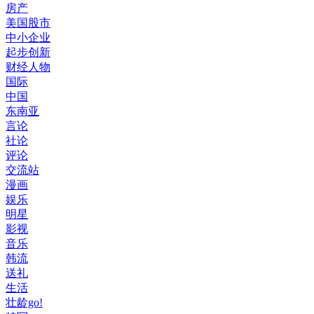
房产
美国股市
中小企业
起步创新
财经人物
国际
中国
东南亚
言论
社论
评论
交流站
漫画
娱乐
明星
影视
音乐
韩流
送礼
生活
壮龄go!