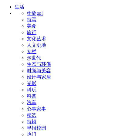
生活
壮龄go!
特写
美食
旅行
文化艺术
人文史地
专栏
@世代
生态与环保
时尚与美容
设计与家居
光影
科玩
科普
汽车
心事家事
精选
特辑
早报校园
热门