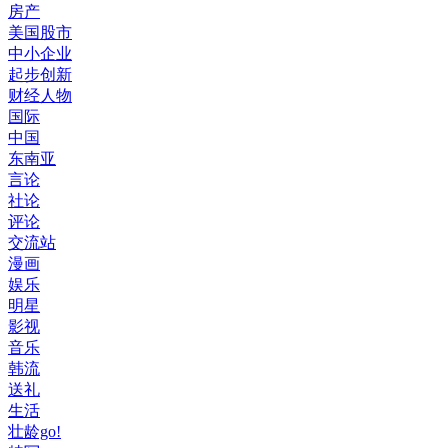
房产
美国股市
中小企业
起步创新
财经人物
国际
中国
东南亚
言论
社论
评论
交流站
漫画
娱乐
明星
影视
音乐
韩流
送礼
生活
壮龄go!