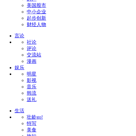
美国股市
中小企业
起步创新
财经人物
言论
社论
评论
交流站
漫画
娱乐
明星
影视
音乐
韩流
送礼
生活
壮龄go!
特写
美食