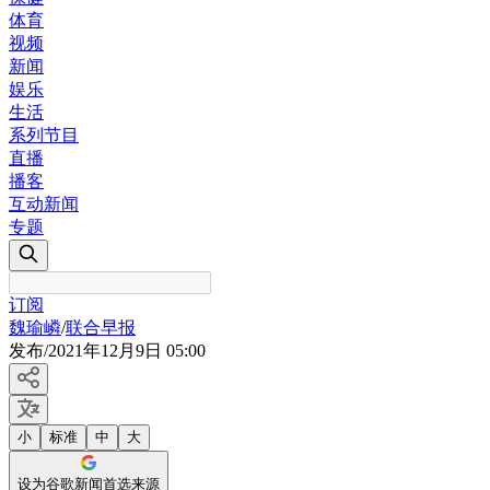
体育
视频
新闻
娱乐
生活
系列节目
直播
播客
互动新闻
专题
订阅
魏瑜嶙
/
联合早报
发布
/
2021年12月9日 05:00
小
标准
中
大
设为谷歌新闻首选来源