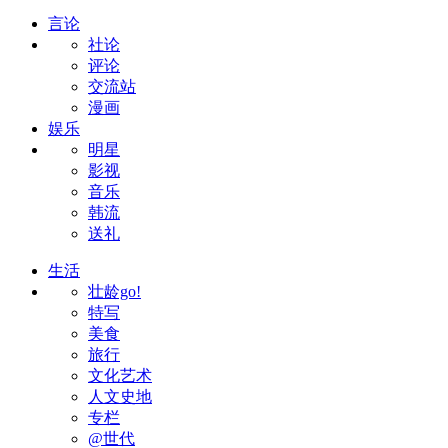
言论
社论
评论
交流站
漫画
娱乐
明星
影视
音乐
韩流
送礼
生活
壮龄go!
特写
美食
旅行
文化艺术
人文史地
专栏
@世代