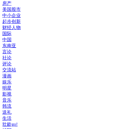
房产
美国股市
中小企业
起步创新
财经人物
国际
中国
东南亚
言论
社论
评论
交流站
漫画
娱乐
明星
影视
音乐
韩流
送礼
生活
壮龄go!