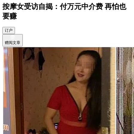
按摩女受访自揭：付万元中介费 再怕也
要赚
订户
赠阅文章