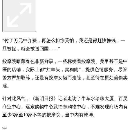
“付了万元中介费，再怎么担惊受怕，我还是得赶快挣钱，一
旦被捉，就会被送回国……”
按摩院暗藏春色非新鲜事，一些标榜着按摩院、美甲甚至是中
医的店铺，实际上都“挂羊头，卖狗肉”，提供色情服务。尽管
警方严加取缔，还是有按摩女铤而走险，甚至待在原处偷偷卖
淫。
针对此风气，《新明日报》记者走访了牛车水珍珠大厦、百灵
商业中心、远东购物中心及怡东购物中心，不难发现商场内有
至少3家至10家不等的按摩院，当中内有乾坤。