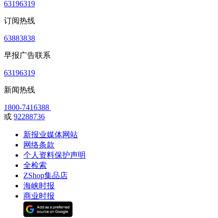
63196319
订阅热线
63883838
早报广告联系
63196319
新闻热线
1800-7416388
或
92288736
新报业媒体网站
网络条款
个人资料保护声明
全检索
ZShop集品店
海峡时报
商业时报