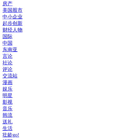
房产
美国股市
中小企业
起步创新
财经人物
国际
中国
东南亚
言论
社论
评论
交流站
漫画
娱乐
明星
影视
音乐
韩流
送礼
生活
壮龄go!