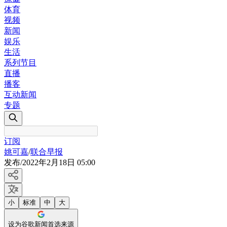
体育
视频
新闻
娱乐
生活
系列节目
直播
播客
互动新闻
专题
订阅
姚可嘉
/
联合早报
发布
/
2022年2月18日 05:00
小
标准
中
大
设为谷歌新闻首选来源