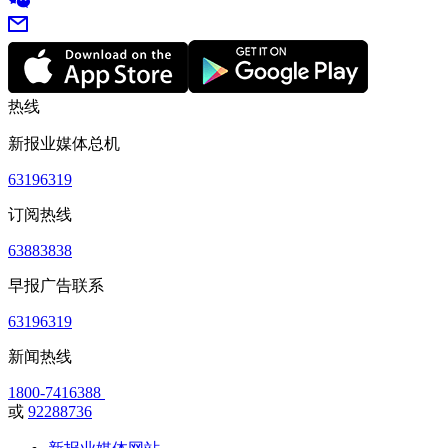
热线
新报业媒体总机
63196319
订阅热线
63883838
早报广告联系
63196319
新闻热线
1800-7416388
或
92288736