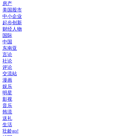
房产
美国股市
中小企业
起步创新
财经人物
国际
中国
东南亚
言论
社论
评论
交流站
漫画
娱乐
明星
影视
音乐
韩流
送礼
生活
壮龄go!