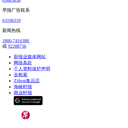
63883838
早报广告联系
63196319
新闻热线
1800-7416388
或
92288736
新报业媒体网站
网络条款
个人资料保护声明
全检索
ZShop集品店
海峡时报
商业时报