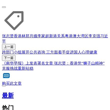
张志贤
香港
林郑月娥
李家超
新港关系
粤港澳大湾区
李克强
习近
平
上一篇
跨部门小组展开公共咨询 三方面着手促进国人心理健康
下一篇
《南华早报》上发表署名文章 张志贤：香港凭“狮子山精神”
克服挑战重新站稳
购买此文章
最新
热门