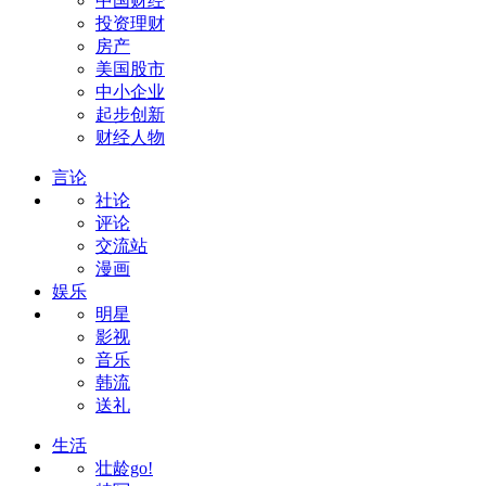
中国财经
投资理财
房产
美国股市
中小企业
起步创新
财经人物
言论
社论
评论
交流站
漫画
娱乐
明星
影视
音乐
韩流
送礼
生活
壮龄go!