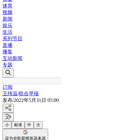
体育
视频
新闻
娱乐
生活
系列节目
直播
播客
互动新闻
专题
订阅
王纬温
/
联合早报
发布
/
2022年5月31日 05:00
小
标准
中
大
设为谷歌新闻首选来源