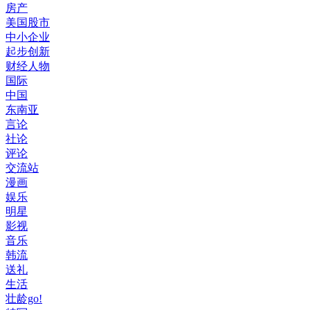
房产
美国股市
中小企业
起步创新
财经人物
国际
中国
东南亚
言论
社论
评论
交流站
漫画
娱乐
明星
影视
音乐
韩流
送礼
生活
壮龄go!