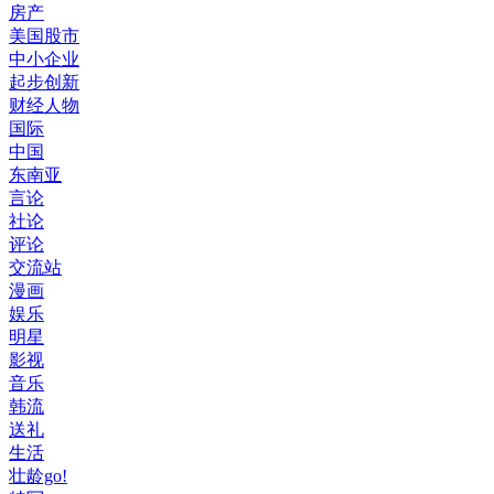
房产
美国股市
中小企业
起步创新
财经人物
国际
中国
东南亚
言论
社论
评论
交流站
漫画
娱乐
明星
影视
音乐
韩流
送礼
生活
壮龄go!