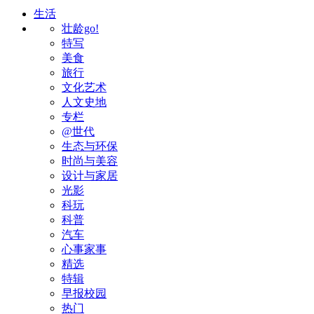
生活
壮龄go!
特写
美食
旅行
文化艺术
人文史地
专栏
@世代
生态与环保
时尚与美容
设计与家居
光影
科玩
科普
汽车
心事家事
精选
特辑
早报校园
热门