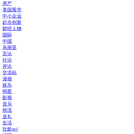
房产
美国股市
中小企业
起步创新
财经人物
国际
中国
东南亚
言论
社论
评论
交流站
漫画
娱乐
明星
影视
音乐
韩流
送礼
生活
壮龄go!