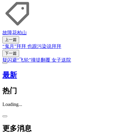
故障
花柏山
上一篇
“鬼月”拜拜 也跟污染说拜拜
下一篇
疑闪避“飞轮”撞堤翻覆 女子送院
最新
热门
Loading...
更多消息