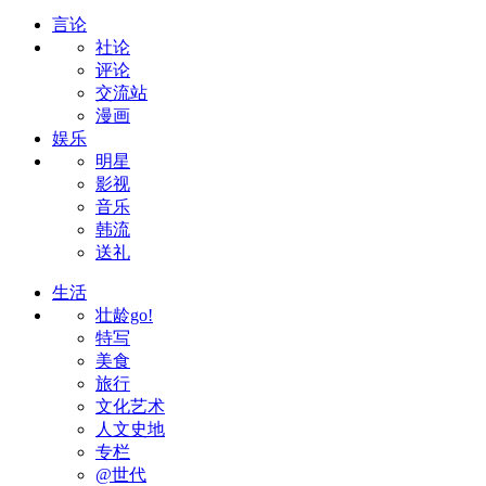
言论
社论
评论
交流站
漫画
娱乐
明星
影视
音乐
韩流
送礼
生活
壮龄go!
特写
美食
旅行
文化艺术
人文史地
专栏
@世代