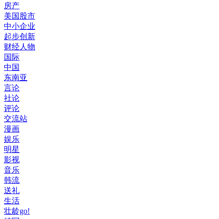
房产
美国股市
中小企业
起步创新
财经人物
国际
中国
东南亚
言论
社论
评论
交流站
漫画
娱乐
明星
影视
音乐
韩流
送礼
生活
壮龄go!