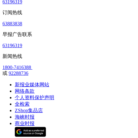
63196319
订阅热线
63883838
早报广告联系
63196319
新闻热线
1800-7416388
或
92288736
新报业媒体网站
网络条款
个人资料保护声明
全检索
ZShop集品店
海峡时报
商业时报