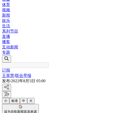
体育
视频
新闻
娱乐
生活
系列节目
直播
播客
互动新闻
专题
订阅
王英慧
/
联合早报
发布
/
2022年8月5日 05:00
小
标准
中
大
设为谷歌新闻首选来源