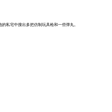
他的私宅中搜出多把仿制玩具枪和一些弹丸。