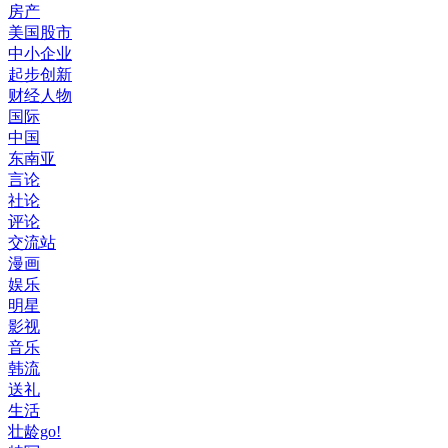
房产
美国股市
中小企业
起步创新
财经人物
国际
中国
东南亚
言论
社论
评论
交流站
漫画
娱乐
明星
影视
音乐
韩流
送礼
生活
壮龄go!