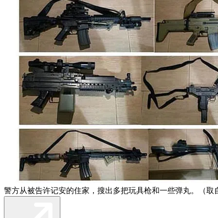
警方从被告许记安的住家，搜出多把玩具枪和一些弹丸。（取