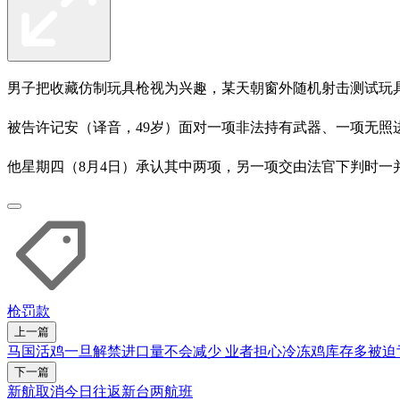
男子把收藏仿制玩具枪视为兴趣，某天朝窗外随机射击测试玩
被告许记安（译音，49岁）面对一项非法持有武器、一项无照
他星期四（8月4日）承认其中两项，另一项交由法官下判时一并
枪
罚款
上一篇
马国活鸡一旦解禁进口量不会减少 业者担心冷冻鸡库存多被迫
下一篇
新航取消今日往返新台两航班