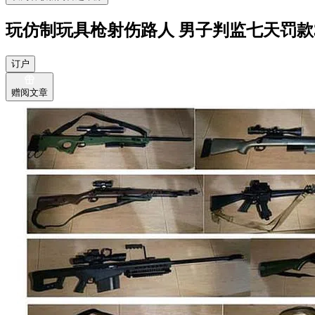
玩仿制玩具枪射伤路人 男子判监七天罚款3
订户
赠阅文章