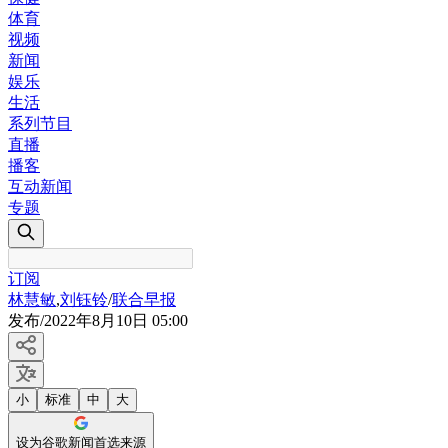
体育
视频
新闻
娱乐
生活
系列节目
直播
播客
互动新闻
专题
订阅
林慧敏
,
刘钰铃
/
联合早报
发布
/
2022年8月10日 05:00
小
标准
中
大
设为谷歌新闻首选来源