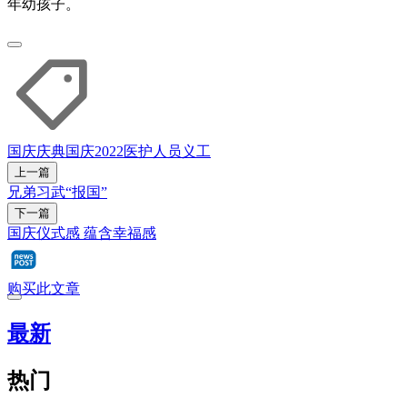
年幼孩子。
国庆庆典
国庆2022
医护人员
义工
上一篇
兄弟习武“报国”
下一篇
国庆仪式感 蕴含幸福感
购买此文章
最新
热门