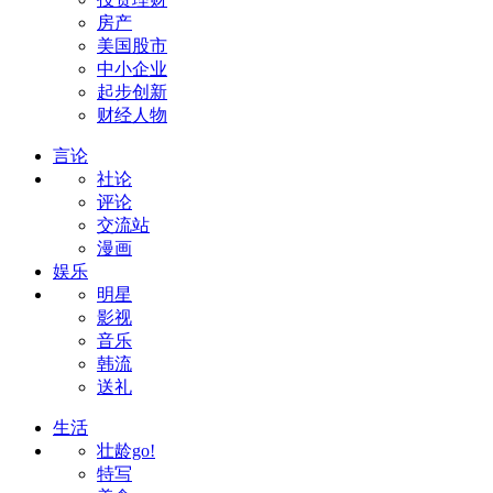
房产
美国股市
中小企业
起步创新
财经人物
言论
社论
评论
交流站
漫画
娱乐
明星
影视
音乐
韩流
送礼
生活
壮龄go!
特写