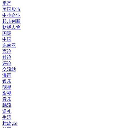
房产
美国股市
中小企业
起步创新
财经人物
国际
中国
东南亚
言论
社论
评论
交流站
漫画
娱乐
明星
影视
音乐
韩流
送礼
生活
壮龄go!