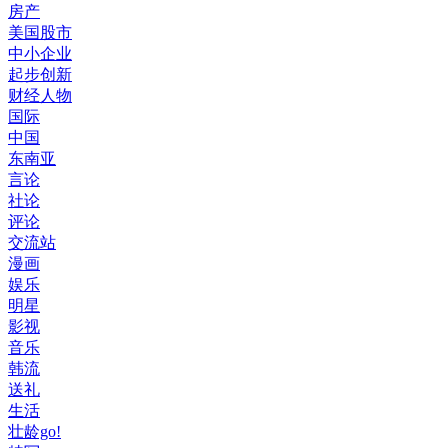
房产
美国股市
中小企业
起步创新
财经人物
国际
中国
东南亚
言论
社论
评论
交流站
漫画
娱乐
明星
影视
音乐
韩流
送礼
生活
壮龄go!