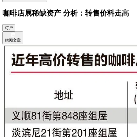
咖啡店属稀缺资产 分析：转售价料走高
订户
赠阅文章