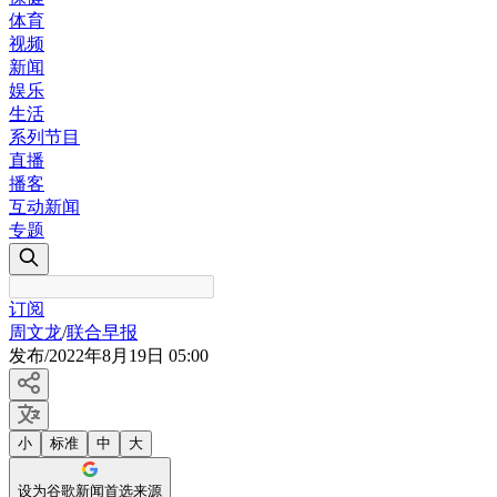
体育
视频
新闻
娱乐
生活
系列节目
直播
播客
互动新闻
专题
订阅
周文龙
/
联合早报
发布
/
2022年8月19日 05:00
小
标准
中
大
设为谷歌新闻首选来源