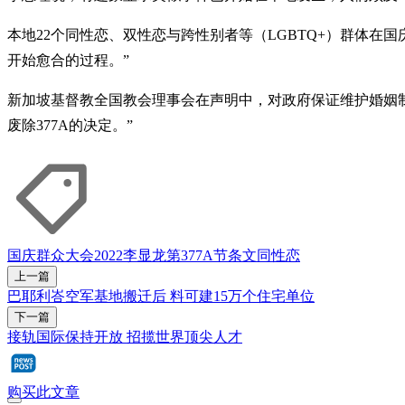
本地22个同性恋、双性恋与跨性别者等（LGBTQ+）群体在
开始愈合的过程。”
新加坡基督教全国教会理事会在声明中，对政府保证维护婚姻制
废除377A的决定。”
国庆群众大会2022
李显龙
第377A节条文
同性恋
上一篇
巴耶利峇空军基地搬迁后 料可建15万个住宅单位
下一篇
接轨国际保持开放 招揽世界顶尖人才
购买此文章