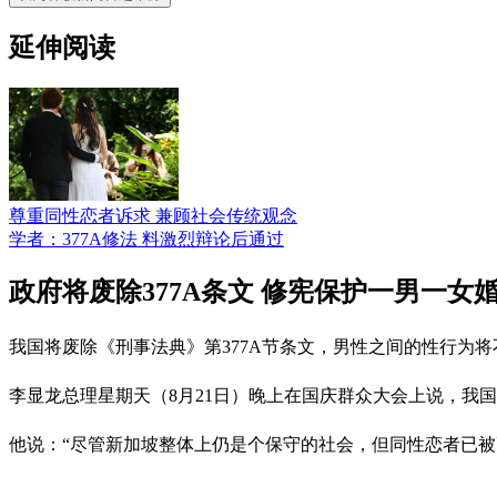
延伸阅读
尊重同性恋者诉求 兼顾社会传统观念
学者：377A修法 料激烈辩论后通过
政府将废除377A条文 修宪保护一男一女
我国将废除《刑事法典》第377A节条文，男性之间的性行为
李显龙总理星期天（8月21日）晚上在国庆群众大会上说，我国
他说：“尽管新加坡整体上仍是个保守的社会，但同性恋者已被