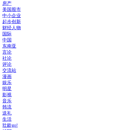
房产
美国股市
中小企业
起步创新
财经人物
国际
中国
东南亚
言论
社论
评论
交流站
漫画
娱乐
明星
影视
音乐
韩流
送礼
生活
壮龄go!