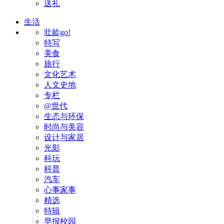
送礼
生活
壮龄go!
特写
美食
旅行
文化艺术
人文史地
专栏
@世代
生态与环保
时尚与美容
设计与家居
光影
科玩
科普
汽车
心事家事
精选
特辑
早报校园