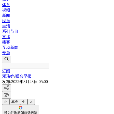
体育
视频
新闻
娱乐
生活
系列节目
直播
播客
互动新闻
专题
订阅
邓玮婷
/
联合早报
发布
/
2022年8月23日 05:00
小
标准
中
大
设为谷歌新闻首选来源