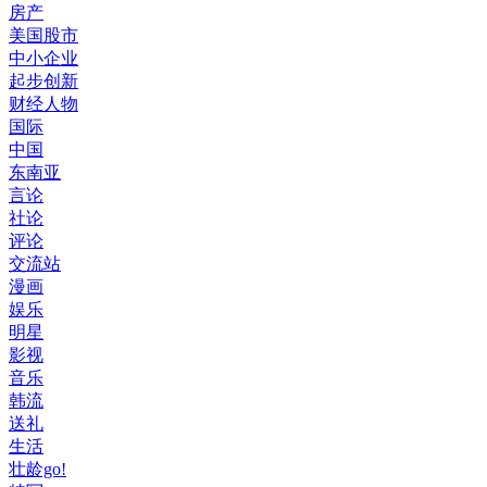
房产
美国股市
中小企业
起步创新
财经人物
国际
中国
东南亚
言论
社论
评论
交流站
漫画
娱乐
明星
影视
音乐
韩流
送礼
生活
壮龄go!