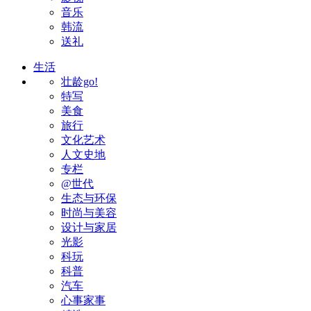
音乐
韩流
送礼
生活
壮龄go!
特写
美食
旅行
文化艺术
人文史地
专栏
@世代
生态与环保
时尚与美容
设计与家居
光影
科玩
科普
汽车
心事家事