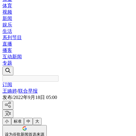
体育
视频
新闻
娱乐
生活
系列节目
直播
播客
互动新闻
专题
订阅
王嬿婷
/
联合早报
发布
/
2022年9月18日 05:00
小
标准
中
大
设为谷歌新闻首选来源