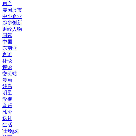
房产
美国股市
中小企业
起步创新
财经人物
国际
中国
东南亚
言论
社论
评论
交流站
漫画
娱乐
明星
影视
音乐
韩流
送礼
生活
壮龄go!