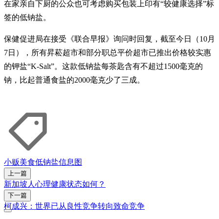
在家亲自下厨的公众也可考虑购买包装上印有“较健康选择”标
签的低钠盐。
保健促进局在接受《联合早报》询问时回复，截至今日（10月
7日），所有昇菘超市和部分职总平价超市已推出价格较实惠
的钾盐“K-Salt”。这款低钠盐每茶匙含有不超过1500毫克的
钠，比起普通食盐的2000毫克少了三成。
小贩美食
低钠盐
信息图
上一篇
新加坡人心理健康状态如何？
下一篇
柯成兴：世界已从良性竞争转向致命竞争