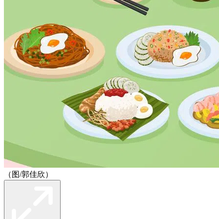
（图/郭佳欣）