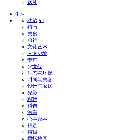
送礼
生活
壮龄go!
特写
美食
旅行
文化艺术
人文史地
专栏
@世代
生态与环保
时尚与美容
设计与家居
光影
科玩
科普
汽车
心事家事
精选
特辑
早报校园