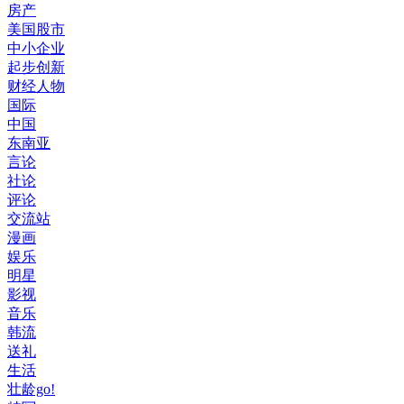
房产
美国股市
中小企业
起步创新
财经人物
国际
中国
东南亚
言论
社论
评论
交流站
漫画
娱乐
明星
影视
音乐
韩流
送礼
生活
壮龄go!