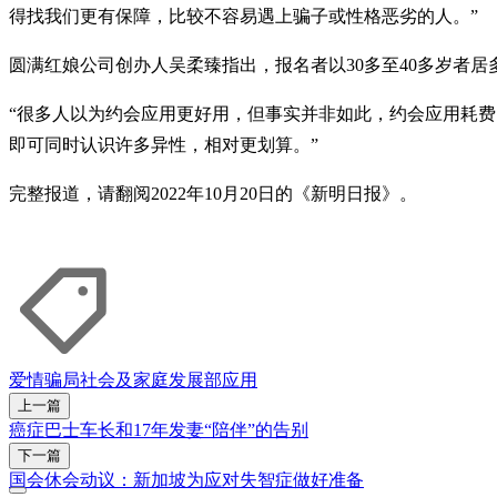
得找我们更有保障，比较不容易遇上骗子或性格恶劣的人。”
圆满红娘公司创办人吴柔臻指出，报名者以30多至40多岁者居
“很多人以为约会应用更好用，但事实并非如此，约会应用耗费
即可同时认识许多异性，相对更划算。”
完整报道，请翻阅2022年10月20日的《新明日报》。
爱情骗局
社会及家庭发展部
应用
上一篇
癌症巴士车长和17年发妻“陪伴”的告别
下一篇
国会休会动议：新加坡为应对失智症做好准备