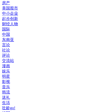
房产
美国股市
中小企业
起步创新
财经人物
国际
中国
东南亚
言论
社论
评论
交流站
漫画
娱乐
明星
影视
音乐
韩流
送礼
生活
壮龄go!