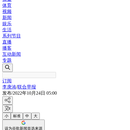
体育
视频
新闻
娱乐
生活
系列节目
直播
播客
互动新闻
专题
订阅
李庚洧
/
联合早报
发布
/
2022年10月24日 05:00
小
标准
中
大
设为谷歌新闻首选来源