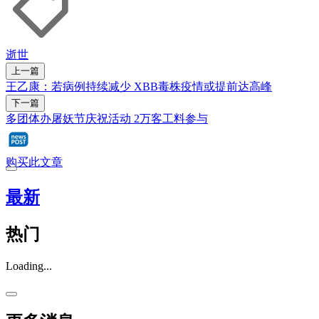
逝世
上一篇
王乙康：若病例持续减少 XBB毒株疫情或提前达高峰
下一篇
多团体办屠妖节庆祝活动 2万客工料参与
购买此文章
最新
热门
Loading...