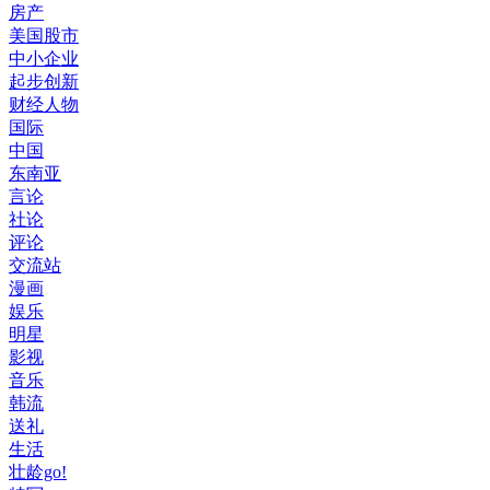
房产
美国股市
中小企业
起步创新
财经人物
国际
中国
东南亚
言论
社论
评论
交流站
漫画
娱乐
明星
影视
音乐
韩流
送礼
生活
壮龄go!