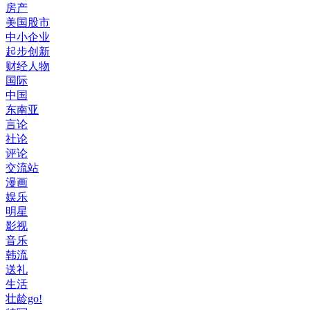
房产
美国股市
中小企业
起步创新
财经人物
国际
中国
东南亚
言论
社论
评论
交流站
漫画
娱乐
明星
影视
音乐
韩流
送礼
生活
壮龄go!