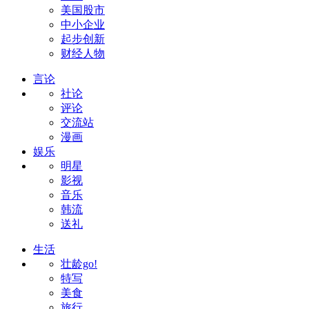
美国股市
中小企业
起步创新
财经人物
言论
社论
评论
交流站
漫画
娱乐
明星
影视
音乐
韩流
送礼
生活
壮龄go!
特写
美食
旅行