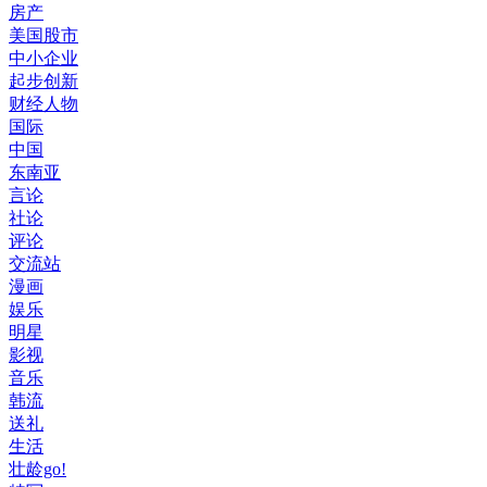
房产
美国股市
中小企业
起步创新
财经人物
国际
中国
东南亚
言论
社论
评论
交流站
漫画
娱乐
明星
影视
音乐
韩流
送礼
生活
壮龄go!