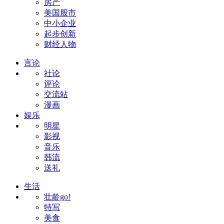
房产
美国股市
中小企业
起步创新
财经人物
言论
社论
评论
交流站
漫画
娱乐
明星
影视
音乐
韩流
送礼
生活
壮龄go!
特写
美食