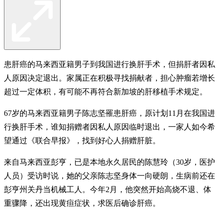
患肝癌的马来西亚籍男子到我国进行换肝手术，但捐肝者因私
人原因决定退出。家属正在积极寻找捐献者，担心肿瘤若增长
超过一定体积，有可能不再符合新加坡的肝移植手术规定。
67岁的马来西亚籍男子陈志坚罹患肝癌，原计划11月在我国进
行换肝手术，谁知捐赠者因私人原因临时退出，一家人如今希
望通过《联合早报》，找到好心人捐赠肝脏。
来自马来西亚彭亨，已是本地永久居民的陈慧玲（30岁，医护
人员）受访时说，她的父亲陈志坚身体一向硬朗，生病前还在
彭亨州关丹当机械工人。今年2­月，他突然开始高烧不退、体
重骤降，还出现黄疸症状，求医后确诊肝癌。