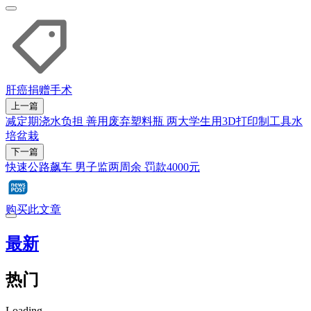
肝癌
捐赠
手术
上一篇
减定期浇水负担 善用废弃塑料瓶 两大学生用3D打印制工具水
培盆栽
下一篇
快速公路飙车 男子监两周余 罚款4000元
购买此文章
最新
热门
Loading...