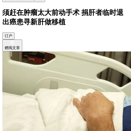
须赶在肿瘤太大前动手术 捐肝者临时退
出癌患寻新肝做移植
订户
赠阅文章