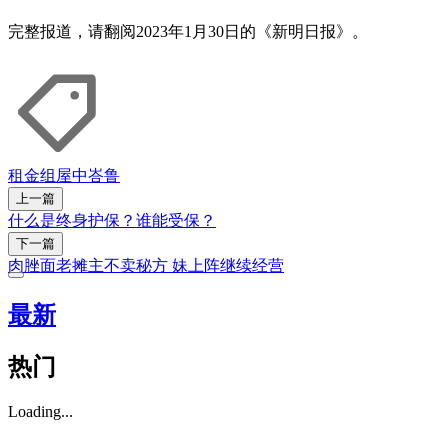
完整报道，请翻阅2023年1月30日的《新明日报》。
租金
组屋
中峇鲁
上一篇
什么是终身护保？谁能受保？
下一篇
肉脞面老摊主不卖秘方 妹上阵继续经营
最新
热门
Loading...