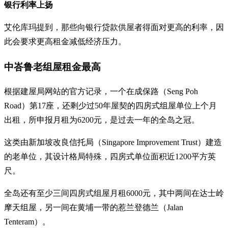
银行利率上扬
艾伦库玛提到，那些向银行贷款供屋者得面对更高的利率，因
此会要求更高租金减低经济压力。
中峇鲁老组屋租金最高
根据建屋局网站的官方记录，一个在成保路（Seng Poh
Road）第17座，还剩少过50年屋契的四房式组屋单位上个月
出租，所申报月租为6200元，是过去一年的全岛之冠。
这类由新加坡改良信托局（Singapore Improvement Trust）建造
的老单位，其设计格局特殊，四房式单位面积近1200平方英
尺。
全岛还有至少三间四房式组屋月租6000元，其中两间在达士岭
摩天组屋，另一间在黄埔一带的惹兰登德兰（Jalan
Tenteram）。