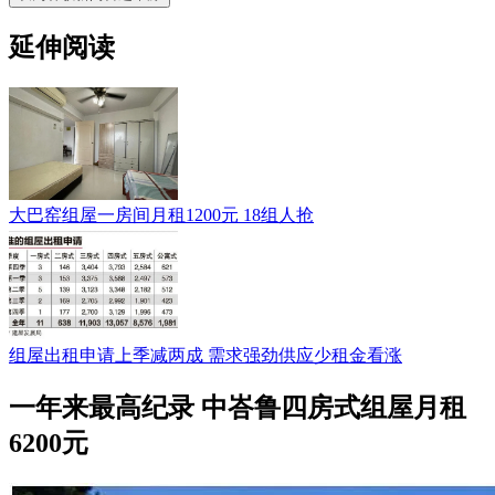
延伸阅读
大巴窑组屋一房间月租1200元 18组人抢
组屋出租申请上季减两成 需求强劲供应少租金看涨
一年来最高纪录 中峇鲁四房式组屋月租
6200元