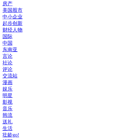
房产
美国股市
中小企业
起步创新
财经人物
国际
中国
东南亚
言论
社论
评论
交流站
漫画
娱乐
明星
影视
音乐
韩流
送礼
生活
壮龄go!