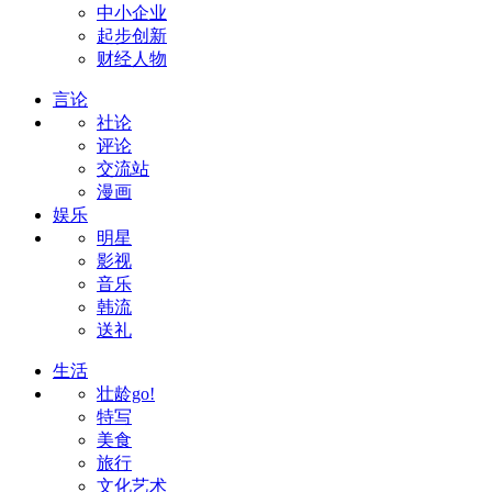
中小企业
起步创新
财经人物
言论
社论
评论
交流站
漫画
娱乐
明星
影视
音乐
韩流
送礼
生活
壮龄go!
特写
美食
旅行
文化艺术