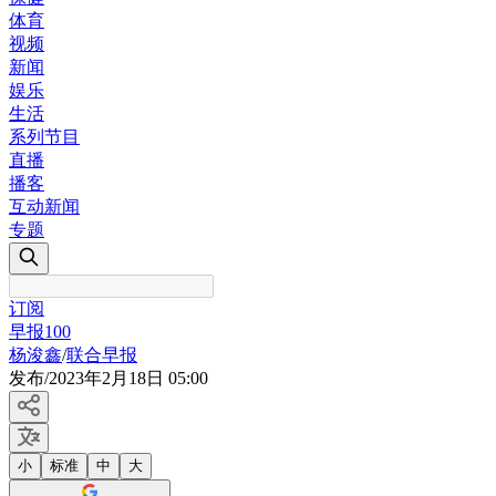
体育
视频
新闻
娱乐
生活
系列节目
直播
播客
互动新闻
专题
订阅
早报100
杨浚鑫
/
联合早报
发布
/
2023年2月18日 05:00
小
标准
中
大