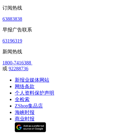
订阅热线
63883838
早报广告联系
63196319
新闻热线
1800-7416388
或
92288736
新报业媒体网站
网络条款
个人资料保护声明
全检索
ZShop集品店
海峡时报
商业时报