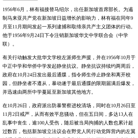
1956年6月，林有福接替马绍尔，出任新加坡首席部长。为遏
制马来亚共产党在新加坡日益增长的影响力，林有福在同年9
月至11月期间发起一系列逮捕和取缔亲共产主义团体的行动。
他于1956年9月24日下令注销新加坡华文中学联合会（中学
联）。
有关行动触发大批华文学校左派师生声援，并在1956年10月于
中正中学和华侨中学发起静坐抗议。静坐抗议持续约两周后，
政府在10月24日发出最后通牒，指令师生停止静坐和离开校
园，但静坐者不遵从，暴动遂于最后通牒的限期届满后爆发，
并迅速由两所中学蔓延至新加坡其他地方。
在10月26日，政府派出防暴警察进校清场，同时在10月26日至
11月2日戒严，从而有效平息骚动，但在五日间，多达13人在
乱事中丧生，逾100人受伤，随后被当局拘捕的人数也累计超
过数百，包括新加坡立法议会在野党人民行动党阵营内的左翼