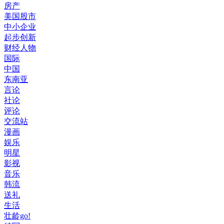
房产
美国股市
中小企业
起步创新
财经人物
国际
中国
东南亚
言论
社论
评论
交流站
漫画
娱乐
明星
影视
音乐
韩流
送礼
生活
壮龄go!