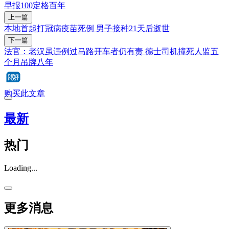
早报100
定格百年
上一篇
本地首起打冠病疫苗死例 男子接种21天后逝世
下一篇
法官：老汉虽违例过马路开车者仍有责 德士司机撞死人监五
个月吊牌八年
购买此文章
最新
热门
Loading...
更多消息