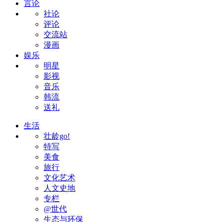
言论
社论
评论
交流站
漫画
娱乐
明星
影视
音乐
韩流
送礼
生活
壮龄go!
特写
美食
旅行
文化艺术
人文史地
专栏
@世代
生态与环保