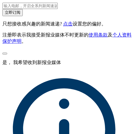
立即订阅
只想接收感兴趣的新闻速递?
点击
设置您的偏好。
注册即表示我接受新报业媒体不时更新的
使用条款
及
个人资料
保护声明
。
是， 我希望收到新报业媒体