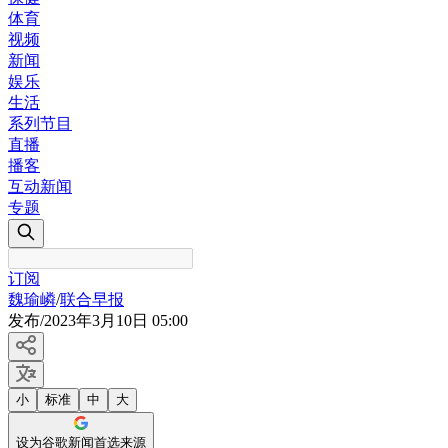
体育
视频
新闻
娱乐
生活
系列节目
直播
播客
互动新闻
专题
订阅
魏瑜嶙
/
联合早报
发布
/
2023年3月10日 05:00
小
标准
中
大
设为谷歌新闻首选来源