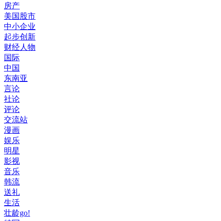
房产
美国股市
中小企业
起步创新
财经人物
国际
中国
东南亚
言论
社论
评论
交流站
漫画
娱乐
明星
影视
音乐
韩流
送礼
生活
壮龄go!