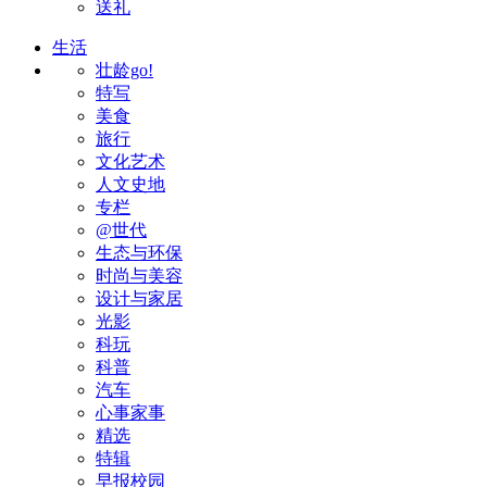
送礼
生活
壮龄go!
特写
美食
旅行
文化艺术
人文史地
专栏
@世代
生态与环保
时尚与美容
设计与家居
光影
科玩
科普
汽车
心事家事
精选
特辑
早报校园