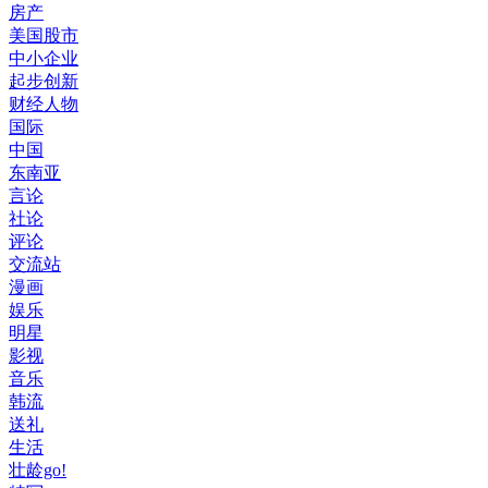
房产
美国股市
中小企业
起步创新
财经人物
国际
中国
东南亚
言论
社论
评论
交流站
漫画
娱乐
明星
影视
音乐
韩流
送礼
生活
壮龄go!