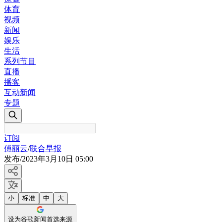
体育
视频
新闻
娱乐
生活
系列节目
直播
播客
互动新闻
专题
订阅
傅丽云
/
联合早报
发布
/
2023年3月10日 05:00
小
标准
中
大
设为谷歌新闻首选来源