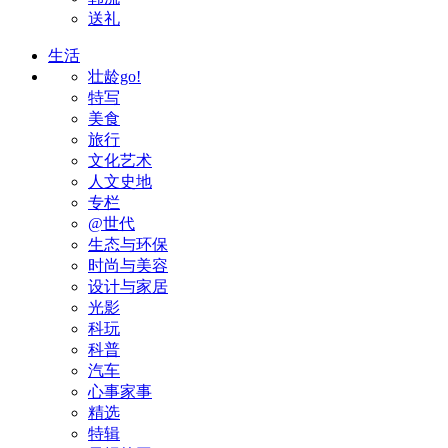
送礼
生活
壮龄go!
特写
美食
旅行
文化艺术
人文史地
专栏
@世代
生态与环保
时尚与美容
设计与家居
光影
科玩
科普
汽车
心事家事
精选
特辑