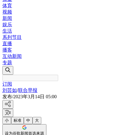
体育
视频
新闻
娱乐
生活
系列节目
直播
播客
互动新闻
专题
订阅
刘芸如
/
联合早报
发布
/
2023年3月14日 05:00
小
标准
中
大
设为谷歌新闻首选来源