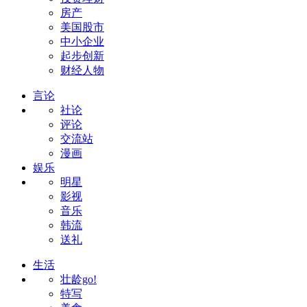
房产
美国股市
中小企业
起步创新
财经人物
言论
社论
评论
交流站
漫画
娱乐
明星
影视
音乐
韩流
送礼
生活
壮龄go!
特写