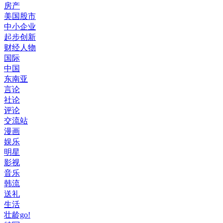
房产
美国股市
中小企业
起步创新
财经人物
国际
中国
东南亚
言论
社论
评论
交流站
漫画
娱乐
明星
影视
音乐
韩流
送礼
生活
壮龄go!