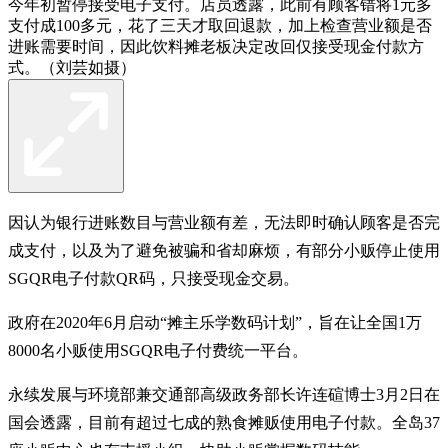
今年初暂停接受电子支付。店员透露，此前有顾客错将1元多
支付成100多元，花了三天才取回退款，加上检查营业额是否
进账需要时间，因此饮料摊老板决定改回仅接受现金付款方
式。（刘芸如摄）
因认为银行进账数目与营业额有差，无法即时确认顾客是否完
成支付，以及为了避免被骗和省却麻烦，有部分小贩停止使用
SGQR电子付款QR码，只接受现金交易。
政府在2020年6月启动“摊主乐学数码计划”，旨在让全国1万
8000名小贩使用SGQR电子付费统一平台。
永续发展与环境部兼交通部高级政务部长许连碹博士3月2日在
国会透露，目前有超过七成的熟食摊贩使用电子付款。全岛37