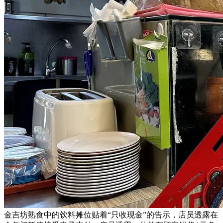
金吉坊熟食中的饮料摊位贴着“只收现金”的告示，店员透露在