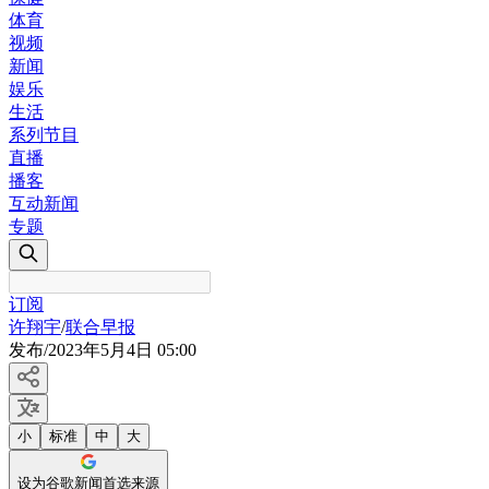
体育
视频
新闻
娱乐
生活
系列节目
直播
播客
互动新闻
专题
订阅
许翔宇
/
联合早报
发布
/
2023年5月4日 05:00
小
标准
中
大
设为谷歌新闻首选来源