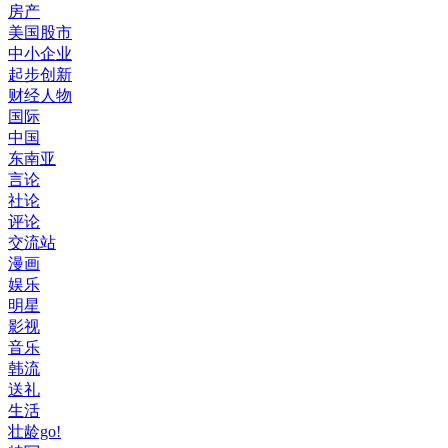
房产
美国股市
中小企业
起步创新
财经人物
国际
中国
东南亚
言论
社论
评论
交流站
漫画
娱乐
明星
影视
音乐
韩流
送礼
生活
壮龄go!