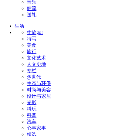
音乐
韩流
送礼
生活
壮龄go!
特写
美食
旅行
文化艺术
人文史地
专栏
@世代
生态与环保
时尚与美容
设计与家居
光影
科玩
科普
汽车
心事家事
精选