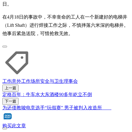
日。
在4月18日的事故中，不幸丧命的工人在一个新建好的电梯井
（Lift Shaft）进行焊接工作之际，不慎摔落六米深的电梯井。
他事后紧急送院，可惜抢救无效。
工伤意外
工作场所安全与卫生理事会
上一篇
定格百年：牛车水大东酒楼90多年屹立不倒
下一篇
为还债教唆电竞选手“玩假赛” 男子被判入改造所
购买此文章