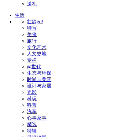
送礼
生活
壮龄go!
特写
美食
旅行
文化艺术
人文史地
专栏
@世代
生态与环保
时尚与美容
设计与家居
光影
科玩
科普
汽车
心事家事
精选
特辑