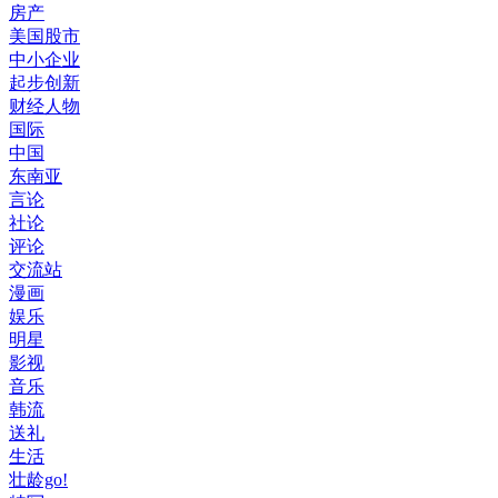
房产
美国股市
中小企业
起步创新
财经人物
国际
中国
东南亚
言论
社论
评论
交流站
漫画
娱乐
明星
影视
音乐
韩流
送礼
生活
壮龄go!