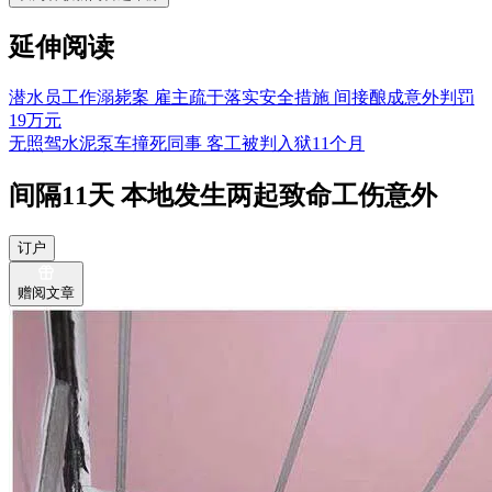
延伸阅读
潜水员工作溺毙案 雇主疏于落实安全措施 间接酿成意外判罚
19万元
无照驾水泥泵车撞死同事 客工被判入狱11个月
间隔11天 本地发生两起致命工伤意外
订户
赠阅文章