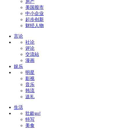
房产
美国股市
中小企业
起步创新
财经人物
言论
社论
评论
交流站
漫画
娱乐
明星
影视
音乐
韩流
送礼
生活
壮龄go!
特写
美食