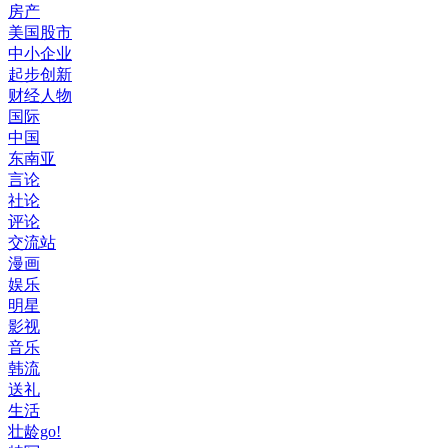
房产
美国股市
中小企业
起步创新
财经人物
国际
中国
东南亚
言论
社论
评论
交流站
漫画
娱乐
明星
影视
音乐
韩流
送礼
生活
壮龄go!