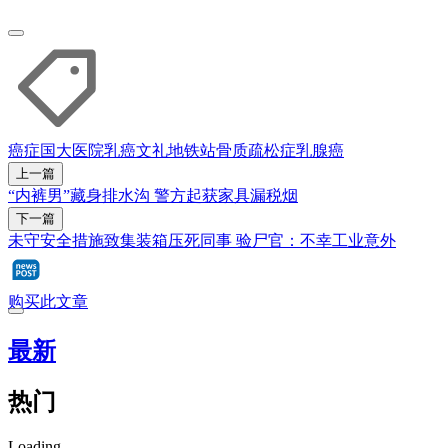
癌症
国大医院
乳癌
文礼地铁站
骨质疏松症
乳腺癌
上一篇
“内裤男”藏身排水沟 警方起获家具漏税烟
下一篇
未守安全措施致集装箱压死同事 验尸官：不幸工业意外
购买此文章
最新
热门
Loading...