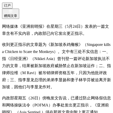
订户
赠阅文章
网络媒体《亚洲前哨报》在星期三（5月24日）发表的一篇文
章含有不实内容，内政部已向它发出更正指示。
收到更正指示的文章题为《新加坡杀鸡儆猴》（Singapore kills
a Chicken to Scare the Monkeys）。文中有三处不实信息：一、
指《日经亚洲》（Nikkei Asia）曾刊登一篇评论新加坡执法不
力的文章，结果被新加坡政府威胁禁止在新加坡运作；二、指
律师拉维（M Ravi）被吊销律师资格五年，只因为他批评政
府；三、指李显龙总理的弟弟李显扬和妻子林学芬被迫离开新
加坡，因他们与李显龙作对。
内政部星期五（26日）傍晚发文告说，已通过防止网络假信息
和网络操纵法令（POFMA）办事处发出更正指示，《亚洲前
哨报》 （Asia Sentinel ）须在那篇文章中附上更正通知。