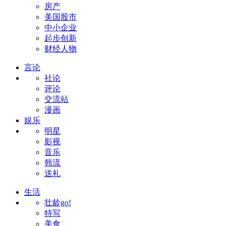
房产
美国股市
中小企业
起步创新
财经人物
言论
社论
评论
交流站
漫画
娱乐
明星
影视
音乐
韩流
送礼
生活
壮龄go!
特写
美食