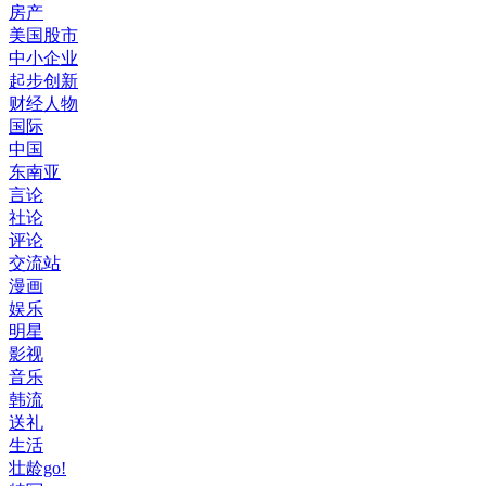
房产
美国股市
中小企业
起步创新
财经人物
国际
中国
东南亚
言论
社论
评论
交流站
漫画
娱乐
明星
影视
音乐
韩流
送礼
生活
壮龄go!