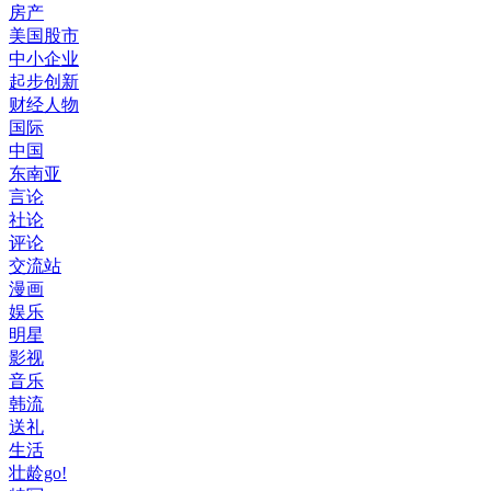
房产
美国股市
中小企业
起步创新
财经人物
国际
中国
东南亚
言论
社论
评论
交流站
漫画
娱乐
明星
影视
音乐
韩流
送礼
生活
壮龄go!