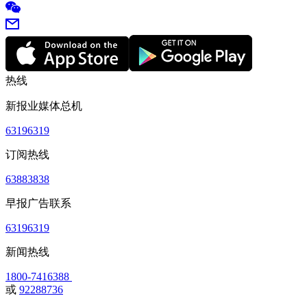
热线
新报业媒体总机
63196319
订阅热线
63883838
早报广告联系
63196319
新闻热线
1800-7416388
或
92288736