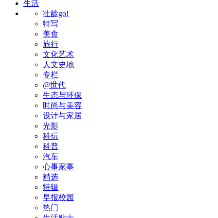
生活
壮龄go!
特写
美食
旅行
文化艺术
人文史地
专栏
@世代
生态与环保
时尚与美容
设计与家居
光影
科玩
科普
汽车
心事家事
精选
特辑
早报校园
热门
生活贴士