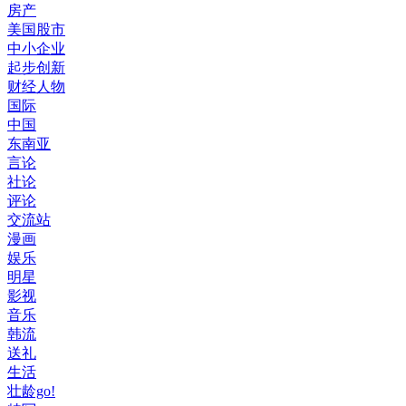
房产
美国股市
中小企业
起步创新
财经人物
国际
中国
东南亚
言论
社论
评论
交流站
漫画
娱乐
明星
影视
音乐
韩流
送礼
生活
壮龄go!