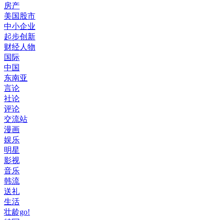
房产
美国股市
中小企业
起步创新
财经人物
国际
中国
东南亚
言论
社论
评论
交流站
漫画
娱乐
明星
影视
音乐
韩流
送礼
生活
壮龄go!