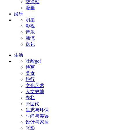
交流站
漫画
娱乐
明星
影视
音乐
韩流
送礼
生活
壮龄go!
特写
美食
旅行
文化艺术
人文史地
专栏
@世代
生态与环保
时尚与美容
设计与家居
光影