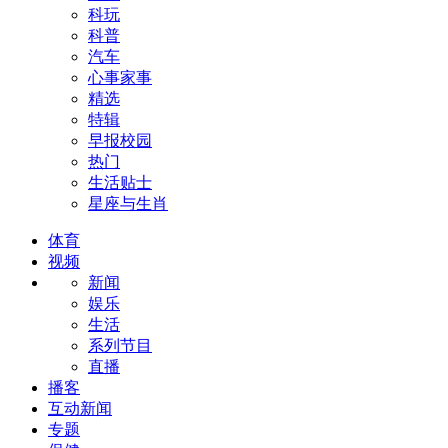
科玩
科普
汽车
心事家事
精选
特辑
早报校园
热门
生活贴士
星座与生肖
体育
视频
新闻
娱乐
生活
系列节目
直播
播客
互动新闻
专题